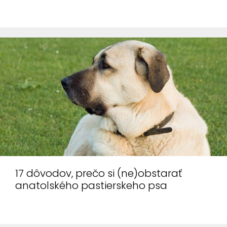
webovou
stránkou.
Využívame ich
na to, aby
sme Vám na
stránke mohli
zobrazovať
relevantné
informácie
(napr.
odporúčané
články).
17 dôvodov, prečo si (ne)obstarať
Marketingové
anatolského pastierskeho psa
cookies
Marketingové
cookies