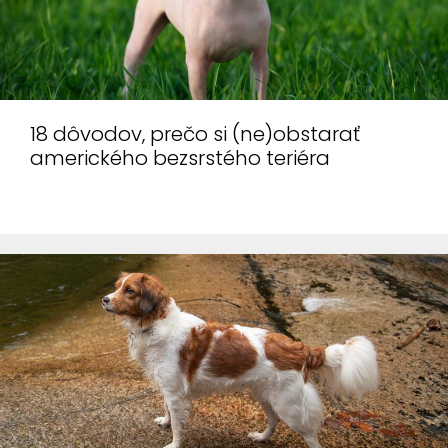
Nevyhnutné
cookies
18 dôvodov, prečo si (ne)obstarať
amerického bezsrstého teriéra
Nevyhnutné
cookies sú
nutné pre
správnu
funkčnosť
webovej
stránky a ich
použitie
nemožno
zakázať. Tieto
cookies sa
žiadnym