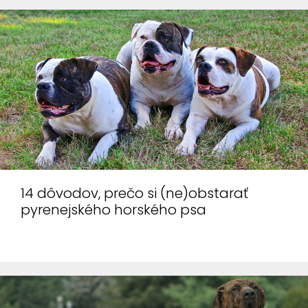
používame
predovšetkým
preto, aby sme
Vám mohli
zobrazovať
reklamy
relevantné pre
Vaše záujmy,
ktoré Vás
nebudú
14 dôvodov, prečo si (ne)obstarať
obťažovať.
pyrenejského horského psa
Povolením
týchto cookies
nám umožníte
spríjemniť vám
prácu s
webom.