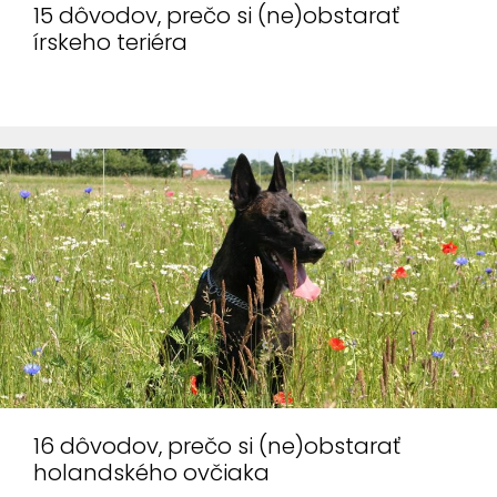
15 dôvodov, prečo si (ne)obstarať
Tieto dáta
írskeho teriéra
následne
vyhodnocujeme
ako celok, tzn.
nepoužívame
ich na Vašu
identifikáciu.
Preferenčné
cookies
Preferenčné
cookies slúžia
predovšetkým
na
spríjemnenie
16 dôvodov, prečo si (ne)obstarať
holandského ovčiaka
Vašej práce s