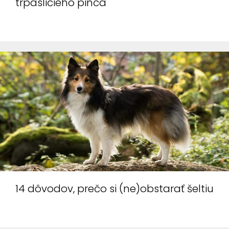
trpasličieho pinča
14 dôvodov, prečo si (ne)obstarať šeltiu