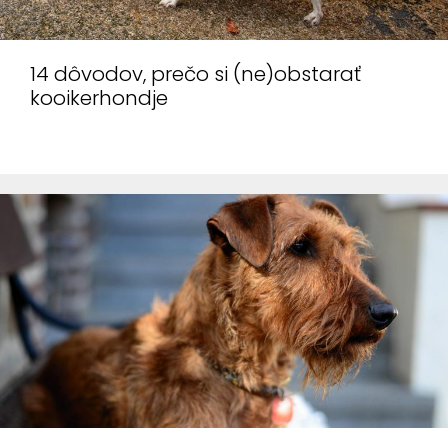
spôsobom
nepodieľajú
14 dôvodov, prečo si (ne)obstarať
na zbieraní
kooikerhondje
údajov o Vás.
Analytické
cookies
Analytické
cookies nám
pomáhajú
merať
návstevnosť
webovej stránky
a udalosti na
stránke
uskutočnenej.