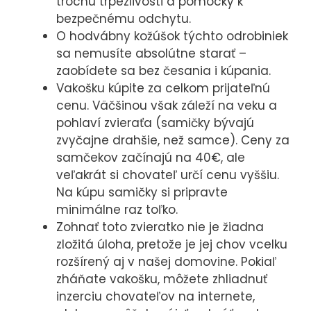
trochu trpezlivosti a pomôcky k
používame
bezpečnému odchytu.
predovšetkým
O hodvábny kožúšok týchto odrobiniek
preto, aby sme
sa nemusíte absolútne starať –
Vám mohli
zaobídete sa bez česania i kúpania.
zobrazovať
Vakošku kúpite za celkom prijateľnú
reklamy
cenu. Väčšinou však záleží na veku a
relevantné pre
pohlaví zvieraťa (samičky bývajú
Vaše záujmy,
zvyčajne drahšie, než samce). Ceny za
samčekov začínajú na 40€, ale
ktoré Vás
veľakrát si chovateľ určí cenu vyššiu.
nebudú
Na kúpu samičky si pripravte
obťažovať.
minimálne raz toľko.
Povolením
Zohnať toto zvieratko nie je žiadna
týchto cookies
zložitá úloha, pretože je jej chov vcelku
nám umožníte
rozšírený aj v našej domovine. Pokiaľ
spríjemniť vám
zháňate vakošku, môžete zhliadnuť
prácu s
inzerciu chovateľov na internete,
webom.