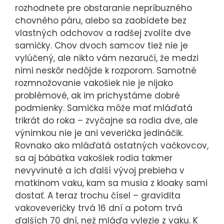
rozhodnete pre obstaranie nepríbuzného
chovného páru, alebo sa zaobídete bez
vlastných odchovov a radšej zvolíte dve
samičky. Chov dvoch samcov tiež nie je
vylúčený, ale nikto vám nezaručí, že medzi
nimi neskôr nedôjde k rozporom. Samotné
rozmnožovanie vakošiek nie je nijako
problémové, ak im prichystáme dobré
podmienky. Samička môže mať mláďatá
trikrát do roka – zvyčajne sa rodia dve, ale
výnimkou nie je ani veverička jedináčik.
Rovnako ako mláďatá ostatných vačkovcov,
sa aj bábätka vakošiek rodia takmer
nevyvinuté a ich ďalší vývoj prebieha v
matkinom vaku, kam sa musia z kloaky sami
dostať. A teraz trochu čísel – gravidita
vakoveveričky trvá 16 dní a potom trvá
ďalších 70 dní, než mláďa vylezie z vaku. K