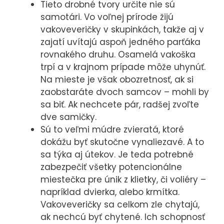
Tieto drobné tvory určite nie sú
samotári. Vo voľnej prírode žijú
vakoveveričky v skupinkách, takže aj v
zajatí uvítajú aspoň jedného parťáka
rovnakého druhu. Osamelá vakoška
trpí a v krajnom prípade môže uhynúť.
Na mieste je však obozretnosť, ak si
zaobstaráte dvoch samcov – mohli by
sa biť. Ak nechcete pár, radšej zvoľte
dve samičky.
Sú to veľmi múdre zvieratá, ktoré
dokážu byť skutočne vynaliezavé. A to
sa týka aj útekov. Je teda potrebné
zabezpečiť všetky potencionálne
miestečka pre únik z klietky, či voliéry –
napríklad dvierka, alebo krmítka.
Vakoveveričky sa celkom zle chytajú,
ak nechcú byť chytené. Ich schopnosť