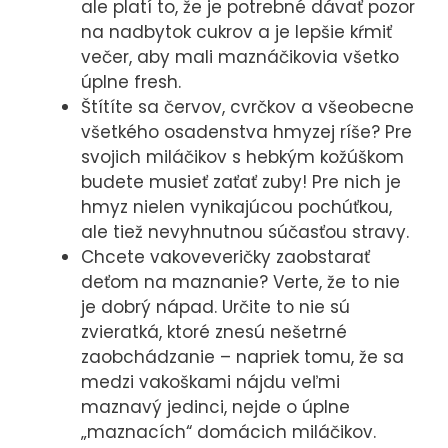
ale platí to, že je potrebné dávať pozor
na nadbytok cukrov a je lepšie kŕmiť
večer, aby mali maznáčikovia všetko
úplne fresh.
Štítíte sa červov, cvrčkov a všeobecne
všetkého osadenstva hmyzej ríše? Pre
svojich miláčikov s hebkým kožúškom
budete musieť zaťať zuby! Pre nich je
hmyz nielen vynikajúcou pochúťkou,
ale tiež nevyhnutnou súčasťou stravy.
Chcete vakoveveričky zaobstarať
deťom na maznanie? Verte, že to nie
je dobrý nápad. Určite to nie sú
zvieratká, ktoré znesú nešetrné
zaobchádzanie – napriek tomu, že sa
medzi vakoškami nájdu veľmi
maznavý jedinci, nejde o úplne
„maznacích“ domácich miláčikov.