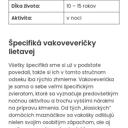
Dĺka života:
10 – 15 rokov
Aktivita:
v noci
Špecifiká vakoveveričky
lietavej
Všetky špecifiká sme si už v podstate
povedali, takže si ich v tomto stručnom
odseku iba rýchlo zhrnieme. Vakoveverička
je sama o sebe veľmi špecifickým
zvieraťom, ktoré sa vyznačuje predovšetkým
nočnou aktivitou a trochu vyššími nárokmi
na prípravu kŕmenia. Od tých „klasických“
domácich maznáčikov sa vakošky odlišujú
nielen svojím osobitým zápachom, ale aj