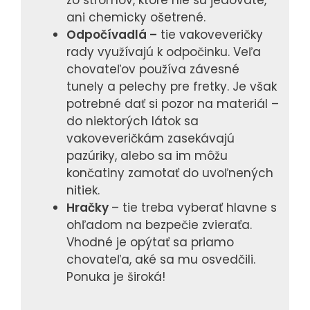
zo stromov, ktoré nie sú jedovaté,
ani chemicky ošetrené.
Odpočívadlá –
tie vakoveveričky
rady využívajú k odpočinku. Veľa
chovateľov používa závesné
tunely a pelechy pre fretky. Je však
potrebné dať si pozor na materiál –
do niektorých látok sa
vakoveveričkám zasekávajú
pazúriky, alebo sa im môžu
končatiny zamotať do uvoľnených
nitiek.
Hračky
– tie treba vyberať hlavne s
ohľadom na bezpečie zvieraťa.
Vhodné je opýtať sa priamo
chovateľa, aké sa mu osvedčili.
Ponuka je široká!