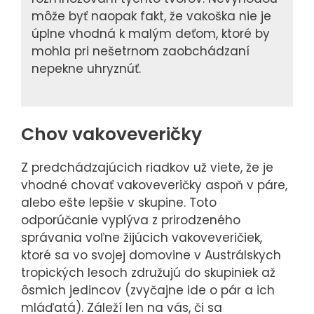
môže byť naopak fakt, že vakoška nie je
úplne vhodná k malým deťom, ktoré by
mohla pri nešetrnom zaobchádzaní
nepekne uhryznúť.
Chov vakoveveričky
Z predchádzajúcich riadkov už viete, že je
vhodné chovať vakoveveričky aspoň v páre,
alebo ešte lepšie v skupine. Toto
odporúčanie vyplýva z prirodzeného
správania voľne žijúcich vakoveveričiek,
ktoré sa vo svojej domovine v Austrálskych
tropických lesoch združujú do skupiniek až
ôsmich jedincov (zvyčajne ide o pár a ich
mláďatá). Záleží len na vás, či sa