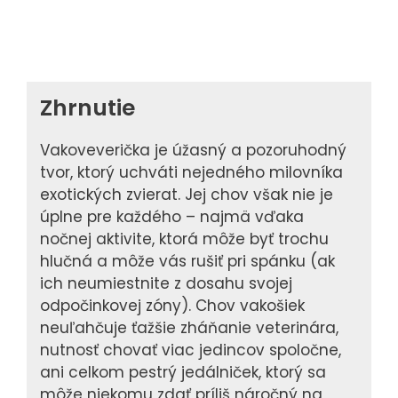
Zhrnutie
Vakoveverička je úžasný a pozoruhodný
tvor, ktorý uchváti nejedného milovníka
exotických zvierat. Jej chov však nie je
úplne pre každého – najmä vďaka
nočnej aktivite, ktorá môže byť trochu
hlučná a môže vás rušiť pri spánku (ak
ich neumiestnite z dosahu svojej
odpočinkovej zóny). Chov vakošiek
neuľahčuje ťažšie zháňanie veterinára,
nutnosť chovať viac jedincov spoločne,
ani celkom pestrý jedálniček, ktorý sa
môže niekomu zdať príliš náročný na