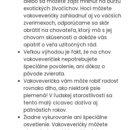
alebo sa môžete zájsť mrknúť na burzu
exotických živočíchov. Hoci môžete
vakoveveričky zahliadnuť aj vo väčších
zverimexoch, odporúčame sa skôr
obrátiť na chovateľa, ktorý má s jej
chovom skúsenosti a dokáže vás
opatriť o veľa užitočných rád.
Veľkou výhodou je fakt, že na chov
vakoveveričiek nepotrebujete
špeciálne povolenie, ani dôkaz o
pôvode zvieraťa.
Vakoveverička vám môže robiť radosť
rovnako dlho, ako niektoré psie
plemená! V ľudskej starostlivosti sa
tento malý cicavec dožíva aj
pätnástich rokov.
Žiadne vykurovanie ani špeciálne
osvetlenie. Vakoveveričky môžete