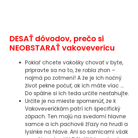
DESAŤ dôvodov, prečo si
NEOBSTARAŤ vakovevericu
Pokiaľ chcete vakošky chovať v byte,
pripravte sa na to, že robia zhon –
najmä po zotmení! A že je ich nočný
život pekne počuť, ak ich máte viac …
Do spálne si ich teda určite nesťahujte.
Určite je na mieste spomenúť, že k
Vakoveveričkám patrí ich špecifický
zápach. Ten majú na svedomí hlavne
samce a ich pachové žľazy na hrudi a
lysinke na hlave. Ani so samicami však