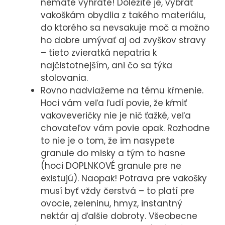
nemáte vyhraté! Dôležité je, vybrať
vakoškám obydlia z takého materiálu,
do ktorého sa nevsakuje moč a možno
ho dobre umývať aj od zvyškov stravy
– tieto zvieratká nepatria k
najčistotnejším, ani čo sa týka
stolovania.
Rovno nadviažeme na tému kŕmenie.
Hoci vám veľa ľudí povie, že kŕmiť
vakoveveričky nie je nič ťažké, veľa
chovateľov vám povie opak. Rozhodne
to nie je o tom, že im nasypete
granule do misky a tým to hasne
(hoci DOPLNKOVÉ granule pre ne
existujú). Naopak! Potrava pre vakošky
musí byť vždy čerstvá – to platí pre
ovocie, zeleninu, hmyz, instantný
nektár aj ďalšie dobroty. Všeobecne