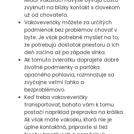
Mladí vakušáci navyše bývajú často
webovou
zvyknutí na blízky kontakt s človekom
stránkou.
už od chovateľa.
Využívame ich
Vakoveveričky môžete za určitých
na to, aby
podmienok bez problémov chovať v
sme Vám na
byte. Je však potrebné myslieť na to,
stránke mohli
že potrebujú dostatok priestoru a ich
zobrazovať
deň začína až po západe slnka.
relevantné
Ak tomuto zvieratku doprajete dobré
informácie
životné podmienky a parťáka
(napr.
opačného pohlavia, rozmnožuje sa
odporúčané
zvyčajne veľmi ľahko a
články).
bezproblémovo.
Keď treba vakoveveričky
transportovať, bohato vám k tomu
Marketingové
postačí napríklad prepravka na králika.
cookies
Ak však máte vakošku, ktorá nie je
Marketingové
úplne kontaktná, pripravte si tiež
cookies