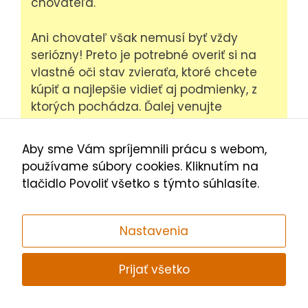
chovateľa.
Ani chovateľ však nemusí byť vždy
seriózny! Preto je potrebné overiť si na
vlastné oči stav zvieraťa, ktoré chcete
kúpiť a najlepšie vidieť aj podmienky, z
ktorých pochádza. Ďalej venujte
pozornosť tomu, či nemá malá vakoška
hnačku, výtok z očí alebo nosa, či iné
Aby sme Vám spríjemnili prácu s webom,
anomálie, ktoré by mohli naznačovať
používame súbory cookies. Kliknutím na
zdravotný problém. V každom prípade je
tlačidlo Povoliť všetko s týmto súhlasíte.
vždy nutné skontrolovať si, či je mláďa
dostatočne staré a samostatné, aby
mohlo opustiť matku a odísť s vami
Nastavenia
domov.
Prijať všetko