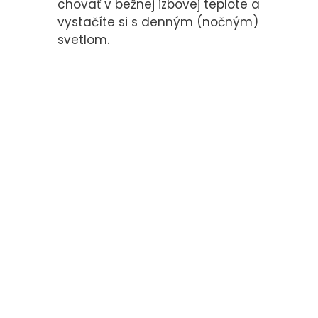
chovať v bežnej izbovej teplote a
vystačíte si s denným (nočným)
svetlom.