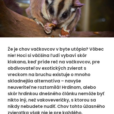
Nevyhnutné
cookies
Nevyhnutné
cookies sú
Že je chov vačkovcov v byte utópia? Vôbec
nutné pre
nie! Hoci si väčšina ľudí vybaví skôr
správnu
klokana, keď príde reč na vačkovcov, pre
funkčnosť
obdivovateľov exotických zvierat s
webovej
vreckom na bruchu existuje o mnoho
stránky a ich
skladnejšia alternatíva – navyše
použitie
neuveriteľne roztomilá! Hrdinom, alebo
nemožno
skôr hrdinkou dnešného článku nemôže byť
zakázať. Tieto
nikto iný, než vakoveveričky, s ktorou sa
cookies sa
nikdy nebudete nudiť. Chov tohto úžasného
žiadnym
zvieratka však nie je pre každého.