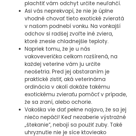
plachtiť vám odchyt určite neuľahčí.
Asi vás neprekvapí, že nie je úplne
vhodné chovať tieto exotické zvieratá
v našom podnebí vonku. Na vonkajší
odchov si radšej zvoľte iné zviera,
ktoré znesie chladnejšie teploty.
Napriek tomu, že je u nás
vakoveverička celkom rozšírená, na
každej veterine vám ju určite
neošetria. Pred jej obstaraním je
praktické zistiť, aká veterinárna
ordinácia v okolí dokáže takému
exotickému zvieraťu pomôcť v prípade,
že sa zraní, alebo ochorie.
Vakoška vie dať pekne najavo, že sa jej
niečo nepáči! Keď nezaberie výstražné
„štekanie“, nebojí sa použiť zuby. Také
uhryznutie nie je síce ktovieako