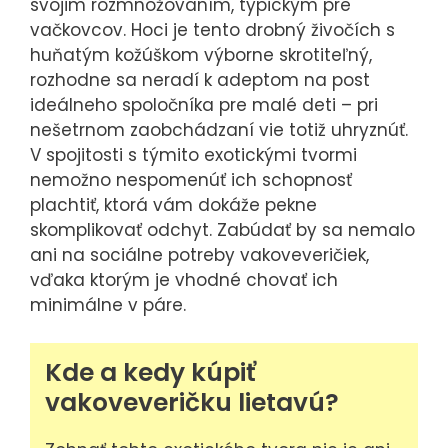
svojim rozmnožovaním, typickým pre
vačkovcov. Hoci je tento drobný živočích s
huňatým kožúškom výborne skrotiteľný,
rozhodne sa neradí k adeptom na post
ideálneho spoločníka pre malé deti – pri
nešetrnom zaobchádzaní vie totiž uhryznúť.
V spojitosti s týmito exotickými tvormi
nemožno nespomenúť ich schopnosť
plachtiť, ktorá vám dokáže pekne
skomplikovať odchyt. Zabúdať by sa nemalo
ani na sociálne potreby vakoveveričiek,
vďaka ktorým je vhodné chovať ich
minimálne v páre.
Kde a kedy kúpiť
vakoveveričku lietavú?