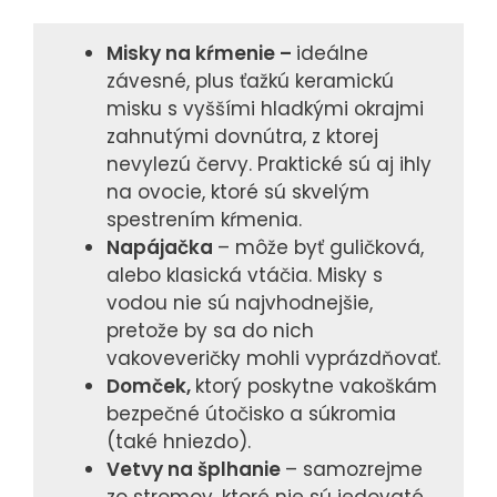
Misky na kŕmenie –
ideálne
závesné, plus ťažkú ​​keramickú
misku s vyššími hladkými okrajmi
zahnutými dovnútra, z ktorej
nevylezú červy. Praktické sú aj ihly
na ovocie, ktoré sú skvelým
spestrením kŕmenia.
Napájačka
– môže byť guličková,
alebo klasická vtáčia. Misky s
vodou nie sú najvhodnejšie,
pretože by sa do nich
vakoveveričky mohli vyprázdňovať.
Domček,
ktorý poskytne vakoškám
bezpečné útočisko a súkromia
(také hniezdo).
Vetvy na šplhanie
– samozrejme