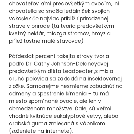
chovateľov kŕmi predovšetkým ovocím, iní
chovatelia sa snažia jedálniček svojich
vakošiek čo najviac priblížiť prirodzenej
strave v prírode (tú tvoria predovšetkým
kvetný nektár, miazga stromov, hmyz a
príležitostne malé stavovce).
Päťdesiat percent takejto stravy tvoria
podľa Dr. Cathy Johnson-Delaneyovej
predovšetkým diéta Leadbeater ‚s mix a
druhá polovica sa zakladá na insektovornej
zložke. Samozrejme nesmieme zabudnúť na
odmeny a spestrenie kŕmenia – tu má
miesto spomínané ovocie, ale len v
obmedzenom množstve. Ďalej sú veľmi
vhodné kvitnúce eukalyptové vetvy, alebo
arabská guma zmiešaná s vápnikom
(zoženiete na internete).