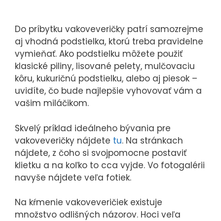
Do príbytku vakoveveričky patrí samozrejme
aj vhodná podstielka, ktorú treba pravidelne
vymieňať. Ako podstielku môžete použiť
klasické piliny, lisované pelety, mulčovaciu
kôru, kukuričnú podstielku, alebo aj piesok –
uvidíte, čo bude najlepšie vyhovovať vám a
vašim miláčikom.
Skvelý príklad ideálneho bývania pre
vakoveveričky nájdete
tu
. Na stránkach
nájdete, z čoho si svojpomocne postaviť
klietku a na koľko to cca vyjde. Vo fotogalérii
navyše nájdete veľa fotiek.
Na kŕmenie vakoveveričiek existuje
množstvo odlišných názorov. Hoci veľa