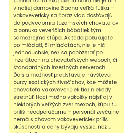
Zohnať tohto exotického tvora nie je ani
v našej domovine žiadna veľká fuška –
vakoveveričky sa čoraz viac dostávajú
do podvedomia tuzemských chovateľov
a ponuka veveričích bábätiek tým
samozrejme stúpa. Ak teda pokukujete
po mláďati, či mláďatách, nie je nič
jednoduchšie, než sa poobzerať po
inzerátoch na chovateľských weboch, či
štandardných inzertných serveroch.
Ďalšia možnosť predstavuje návšteva
burzy exotických živočíchov, kde môžete
chovateľa vakoveveričiek tiež niekedy
stretnúť. Hoci možno vakošky nájsť aj v
niektorých veľkých zverimexoch, kúpu tu
príliš neodporúčame – personál zvyčajne
nemá s chovom vakoveveričiek príliš
skúseností a ceny bývajú vyššie, než u