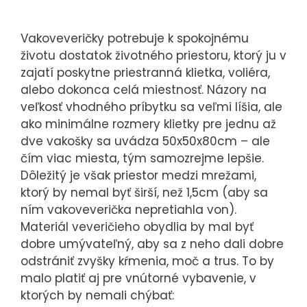
Vakoveveričky potrebuje k spokojnému
životu dostatok životného priestoru, ktorý ju v
zajatí poskytne priestranná klietka, voliéra,
alebo dokonca celá miestnosť. Názory na
veľkosť vhodného príbytku sa veľmi líšia, ale
ako minimálne rozmery klietky pre jednu až
dve vakošky sa uvádza 50x50x80cm – ale
čím viac miesta, tým samozrejme lepšie.
Dôležitý je však priestor medzi mrežami,
ktorý by nemal byť širší, než 1,5cm (aby sa
ním vakoveverička nepretiahla von).
Materiál veveričieho obydlia by mal byť
dobre umývateľný, aby sa z neho dali dobre
odstrániť zvyšky kŕmenia, moč a trus. To by
malo platiť aj pre vnútorné vybavenie, v
ktorých by nemali chýbať: