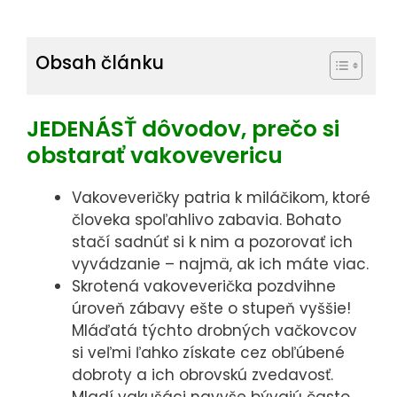
Tieto dáta
následne
vyhodnocujeme
Obsah článku
ako celok, tzn.
nepoužívame
JEDENÁSŤ dôvodov, prečo si
ich na Vašu
identifikáciu.
obstarať vakovevericu
Vakoveveričky patria k miláčikom, ktoré
Preferenčné
človeka spoľahlivo zabavia. Bohato
cookies
stačí sadnúť si k nim a pozorovať ich
Preferenčné
vyvádzanie – najmä, ak ich máte viac.
cookies slúžia
Skrotená vakoveverička pozdvihne
predovšetkým
úroveň zábavy ešte o stupeň vyššie!
na
Mláďatá týchto drobných vačkovcov
si veľmi ľahko získate cez obľúbené
spríjemnenie
dobroty a ich obrovskú zvedavosť.
Vašej práce s