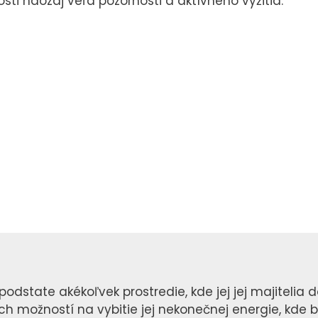
sti naozaj veľa pozornosti a aktívneho vyžitia.
podstate akékoľvek prostredie, kde jej jej majitelia 
h možností na vybitie jej nekonečnej energie, kde 