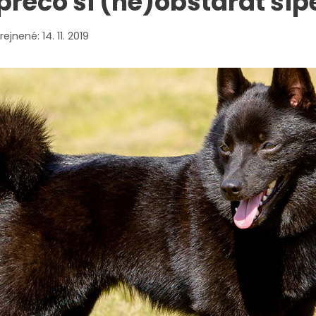
prečo si (ne)obstarať šip
14. 11. 2019
Nevyhnutné
cookies
Nevyhnutné
cookies sú
nutné pre
správnu
funkčnosť
webovej
stránky a ich
použitie
nemožno
zakázať. Tieto
cookies sa
žiadnym