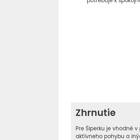
potrebuje k spokojno
Zhrnutie
Pre Šiperku je vhodné v 
aktívneho pohybu a inýc