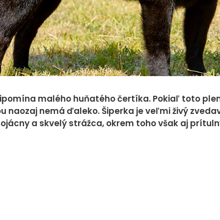
spôsobom
nepodieľajú
na zbieraní
údajov o Vás.
Analytické
cookies
ipomína malého huňatého čertíka. Pokiaľ toto plem
Analytické
u naozaj nemá ďaleko. Šiperka je veľmi živý zvedavý
jácny a skvelý strážca, okrem toho však aj prítul
cookies nám
pomáhajú
merať
návstevnosť
webovej stránky
a udalosti na
stránke
uskutočnenej.