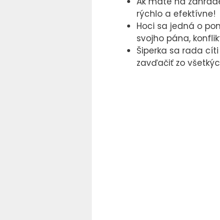
Ak máte na záhrade
rýchlo a efektívne!
Hoci sa jedná o po
svojho pána, konflik
Šiperka sa rada cít
zavďačiť zo všetkých