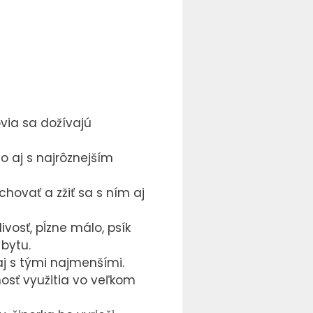
via sa dožívajú
o aj s najrôznejším
hovať a zžiť sa s ním aj
ivosť, pĺzne málo, psík
 bytu.
aj s tými najmenšími.
osť využitia vo veľkom