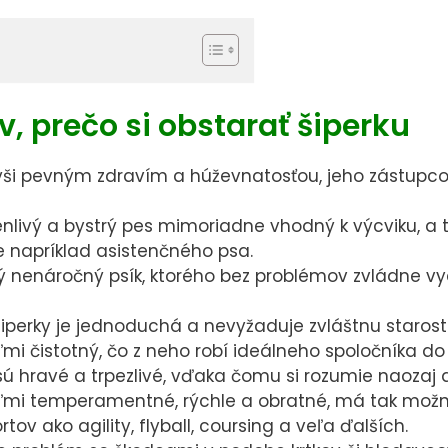
webovou
stránkou.
Využívame ich
na to, aby
sme Vám na
 prečo si obstarať šiperku
stránke mohli
zobrazovať
ši pevným zdravím a húževnatosťou, jeho zástupco
relevantné
informácie
enlivý a bystrý pes mimoriadne vhodný k výcviku, a t
(napr.
napríklad asistenčného psa.
odporúčané
 nenáročný psík, ktorého bez problémov zvládne vyc
články).
 šiperky je jednoduchá a nevyžaduje zvláštnu starostl
eľmi čistotný, čo z neho robí ideálneho spoločníka do
Marketingové
, sú hravé a trpezlivé, vďaka čomu si rozumie naozaj 
cookies
ľmi temperamentné, rýchle a obratné, má tak možn
Marketingové
ov ako agility, flyball, coursing a veľa ďalších.
cookies