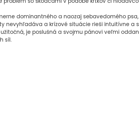
 problém so škodcami v podobe krtkov či hlodavcov,
používame
predovšetkým
merne dominantného a naozaj sebavedomého psa, kt
preto, aby sme
ty nevyhľadáva a krízové ​​situácie rieši intuitívne a
Vám mohli
i užitočná, je poslušná a svojmu pánovi veľmi odda
zobrazovať
 síl.
reklamy
relevantné pre
Vaše záujmy,
ktoré Vás
nebudú
obťažovať.
Povolením
týchto cookies
nám umožníte
spríjemniť vám
prácu s
webom.