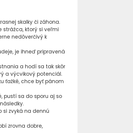
rasnej skalky či záhona.
strážca, ktorý si veľmi
erne nedôverčivý k
udeje, je ihneď pripravená
tnania a hodí sa tak skôr
ý a výcvikový potenciál.
rku ťažké, chce byť pánom
, pustí sa do sporu aj so
následky.
lo si zvyká na dennú
obí zrovna dobre,