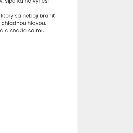
 šiperka ho vyrieši
orý sa nebojí brániť
 s chladnou hlavou.
ná a snažia sa mu