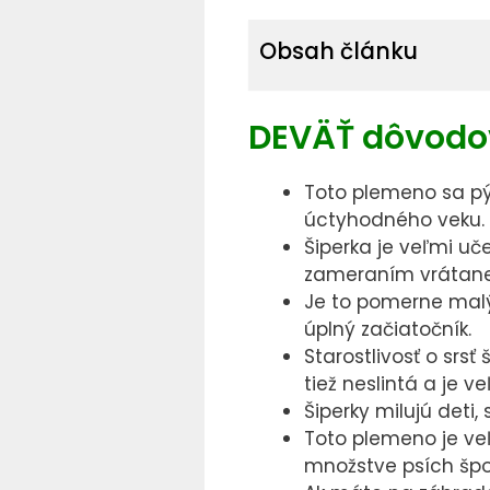
Obsah článku
DEVÄŤ dôvodov,
Toto plemeno sa pý
úctyhodného veku.
Šiperka je veľmi uč
zameraním vrátane 
Je to pomerne malý
úplný začiatočník.
Starostlivosť o srsť
tiež neslintá a je v
Šiperky milujú deti
Toto plemeno je ve
množstve psích šport