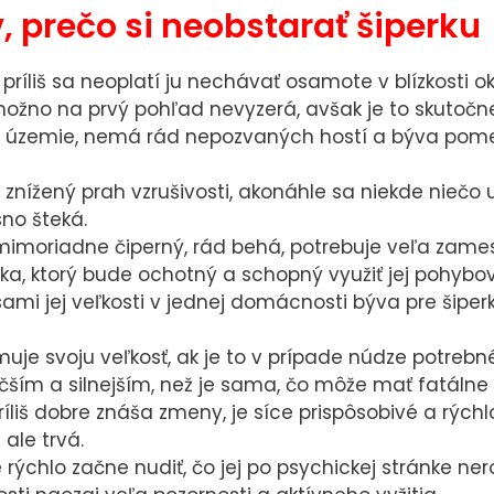
 prečo si neobstarať šiperku
príliš sa neoplatí ju nechávať osamote v blízkosti ok
žno na prvý pohľad nevyzerá, avšak je to skutočne 
je územie, nemá rád nepozvaných hostí a býva pom
znížený prah vzrušivosti, akonáhle sa niekde niečo 
sno šteká.
mimoriadne čiperný, rád behá, potrebuje veľa zames
ka, ktorý bude ochotný a schopný využiť jej pohybov
psami jej veľkosti v jednej domácnosti býva pre šipe
uje svoju veľkosť, ak je to v prípade núdze potrebné
čším a silnejším, než je sama, čo môže mať fatálne 
íliš dobre znáša zmeny, je síce prispôsobivé a rých
 ale trvá.
rýchlo začne nudiť, čo jej po psychickej stránke ner