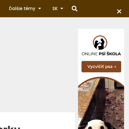
×
Ďalšie témy
SK