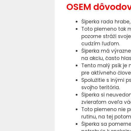
OSEM dôvodov,
Šiperka rada hrabe, 
Toto plemeno tak mo
pozorne stráži svo
cudzím ľuďom.
Šiperka má výrazne 
na akciu, často hla
Tento malý psík je 
pre aktívneho člove
Spolužitie s inými 
svojho teritória.
Šiperka si neuvedom
zvieraťom oveľa vä
Toto plemeno nie pr
rutinu, na tej potom
Šiperka sa pomerne 