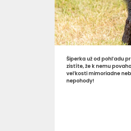
Šiperka už od pohľadu pr
zistíte, že k nemu povaho
veľkosti mimoriadne nebo
nepohody!