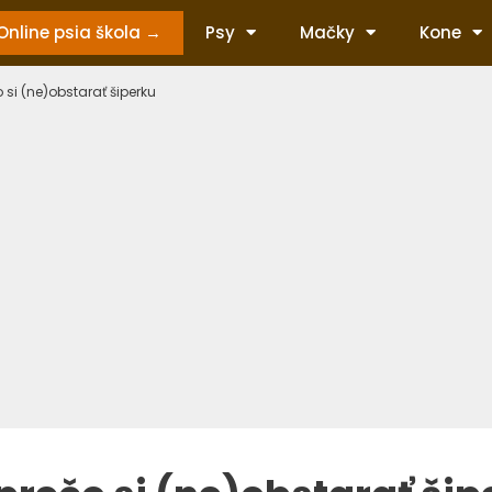
Online psia škola →
Psy
Mačky
Kone
 si (ne)obstarať šiperku