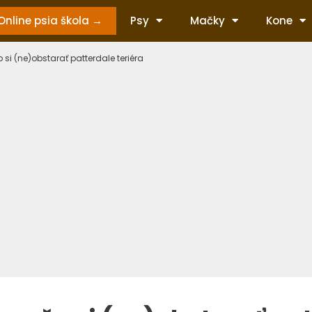
Online psia škola →
Psy
Mačky
Kone
 si (ne)obstarať patterdale teriéra