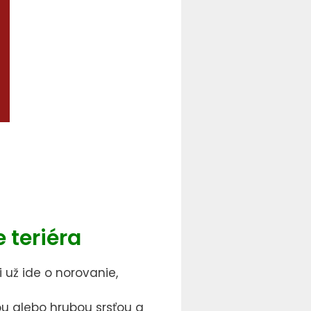
 teriéra
 už ide o norovanie,
u alebo hrubou srsťou a