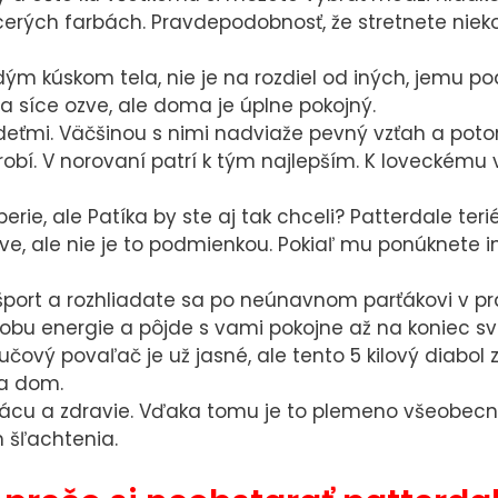
webovou
acerých farbách. Pravdepodobnosť, že stretnete nie
stránkou.
Využívame ich
aždým kúskom tela, nie je na rozdiel od iných, jemu
na to, aby
sa síce ozve, ale doma je úplne pokojný.
sme Vám na
eťmi. Väčšinou s nimi nadviaže pevný vzťah a potom 
stránke mohli
 robí. V norovaní patrí k tým najlepším. K loveckému
zobrazovať
relevantné
rie, ale Patíka by ste aj tak chceli? Patterdale ter
informácie
ve, ale nie je to podmienkou. Pokiaľ mu ponúknete in
(napr.
odporúčané
port a rozhliadate sa po neúnavnom parťákovi v prak
články).
bu energie a pôjde s vami pokojne až na koniec sv
čový povaľač je už jasné, ale tento 5 kilový diabo
 a dom.
Marketingové
rácu a zdravie. Vďaka tomu je to plemeno všeobec
cookies
 šľachtenia.
Marketingové
cookies