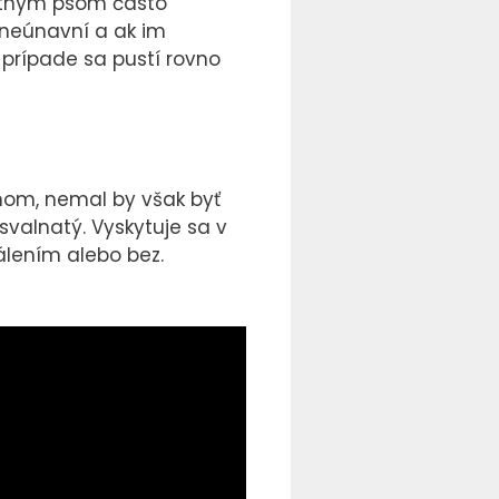
tatným psom často
 neúnavní a ak im
 prípade sa pustí rovno
mom, nemal by však byť
 svalnatý. Vyskytuje sa v
álením alebo bez.