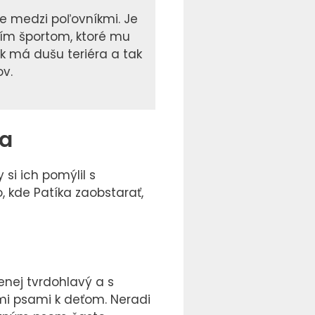
e medzi poľovníkmi. Je
psím športom, ktoré mu
k má dušu teriéra a tak
ov.
ra
 si ich pomýlil s
, kde Patíka zaobstarať,
enej tvrdohlavý a s
ými psami k deťom. Neradi