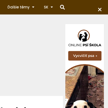
×
Ďalšie témy
SK