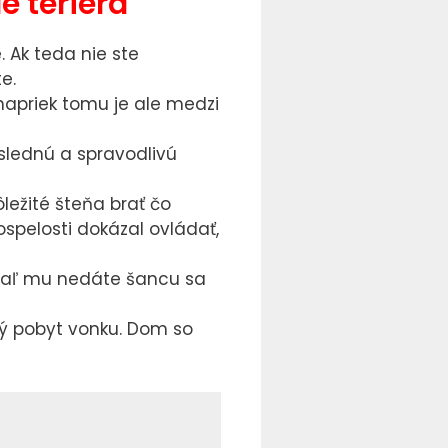
e teriéra
. Ak teda nie ste
e.
 napriek tomu je ale medzi
slednú a spravodlivú
ležité šteňa brať čo
spelosti dokázal ovládať,
kiaľ mu nedáte šancu sa
čný pobyt vonku. Dom so