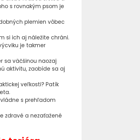
koho s rovnakým psom je
 podobných plemien vôbec
si ich aj náležite chráni.
 výcviku je takmer
iér sa väčšinou naozaj
ú aktivitu, zaobíde sa aj
tickej veľkosti? Patík
eta.
l zvládne s prehľadom
ne zdravé a nezaťažené