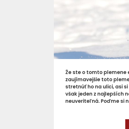
Že ste o tomto plemene e
zaujímavejšie toto plem
stretnúť ho na ulici, asi 
však jeden z najlepších no
neuveriteľná. Poďme si na