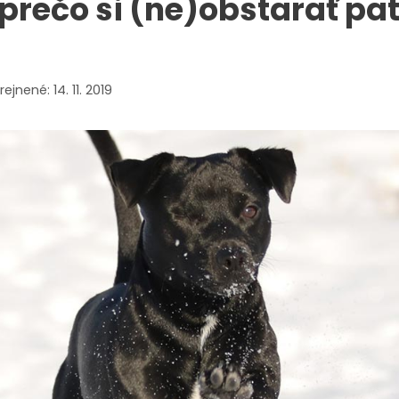
prečo si (ne)obstarať pa
Nevyhnutné
14. 11. 2019
cookies
Nevyhnutné
cookies sú
nutné pre
správnu
funkčnosť
webovej
stránky a ich
použitie
nemožno
zakázať. Tieto
cookies sa
žiadnym