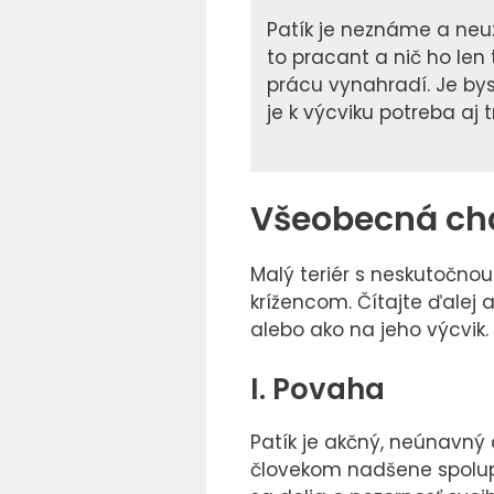
Patík je neznáme a neuz
to pracant a nič ho len
prácu vynahradí. Je by
je k výcviku potreba aj 
Všeobecná char
Malý teriér s neskutočnou 
krížencom. Čítajte ďalej 
alebo ako na jeho výcvik.
I. Povaha
Patík je akčný, neúnavný 
človekom nadšene spolupra