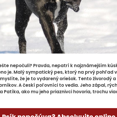
spôsobom
nepodieľajú
na zbieraní
údajov o Vás.
Analytické
cookies
Analytické
šte nepočuli? Pravda, nepatrí k najznámejším kús
cookies nám
eno je. Malý sympatický pes, ktorý na prvý pohľad
pomáhajú
si myslíte, že je to vydarený oriešok. Tento živorodý
merať
rníkov. A českí poľovníci to vedia. Jeho zápal, rýchl
návstevnosť
 Patíka, ako mu jeho priaznivci hovoria, trochu viac
webovej stránky
a udalosti na
stránke
uskutočnenej.
Psík nepočúva? Absolvujte online