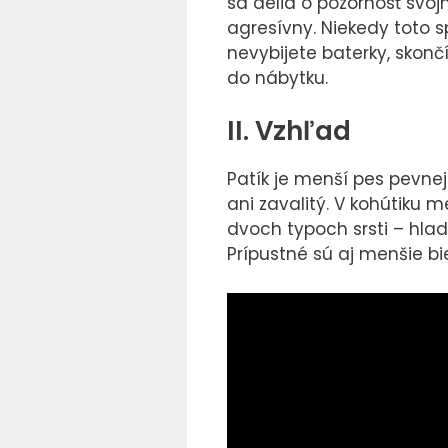
sa delia o pozornosť sv
agresívny. Niekedy toto 
nevybijete baterky, skon
do nábytku.
II. Vzhľad
Patík je menší pes pevne
ani zavalitý. V kohútiku m
dvoch typoch srsti – hla
Prípustné sú aj menšie bi