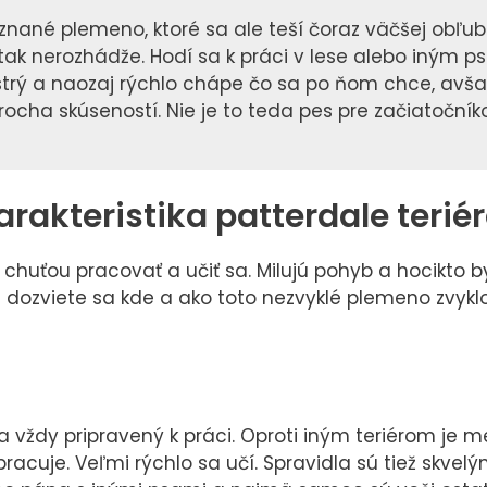
nané plemeno, ktoré sa ale teší čoraz väčšej obľub
 tak nerozhádže. Hodí sa k práci v lese alebo iným 
strý a naozaj rýchlo chápe čo sa po ňom chce, avša
trocha skúseností. Nie je to teda pes pre začiatočník
akteristika patterdale terié
chuťou pracovať a učiť sa. Milujú pohyb a hocikto by
a dozviete sa kde a ako toto nezvyklé plemeno zvyklo
a vždy pripravený k práci. Oproti iným teriérom je m
cuje. Veľmi rýchlo sa učí. Spravidla sú tiež skvel