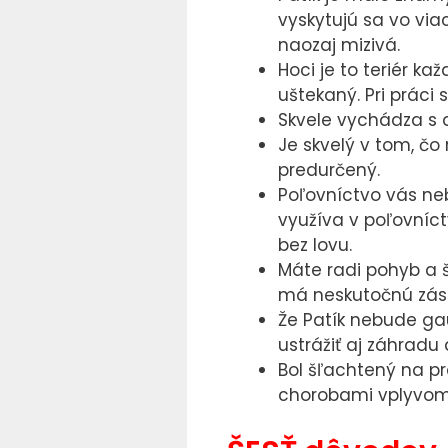
vyskytujú sa vo vi
naozaj mizivá.
Hoci je to teriér k
uštekaný. Pri práci 
Skvele vychádza s d
Je skvelý v tom, čo
predurčený.
Poľovníctvo vás nebe
využíva v poľovníct
bez lovu.
Máte radi pohyb a š
má neskutočnú záso
Že Patík nebude gau
ustrážiť aj záhradu
Bol šľachtený na p
chorobami vplyvom