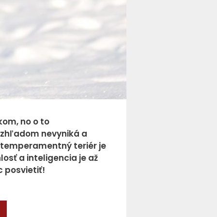
kom, no o to
 vzhľadom nevyniká a
 a temperamentný teriér je
osť a inteligencia je až
 posvietiť!