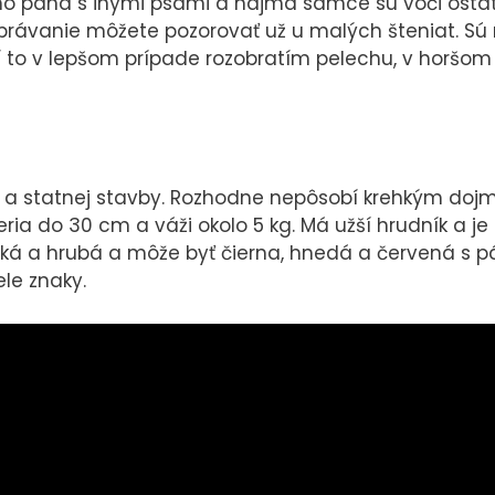
ojho pána s inými psami a najmä samce sú voči os
správanie môžete pozorovať už u malých šteniat. Sú
čí to v lepšom prípade rozobratím pelechu, v horšom
j a statnej stavby. Rozhodne nepôsobí krehkým doj
eria do 30 cm a váži okolo 5 kg. Má užší hrudník a je
dká a hrubá a môže byť čierna, hnedá a červená s p
ele znaky.