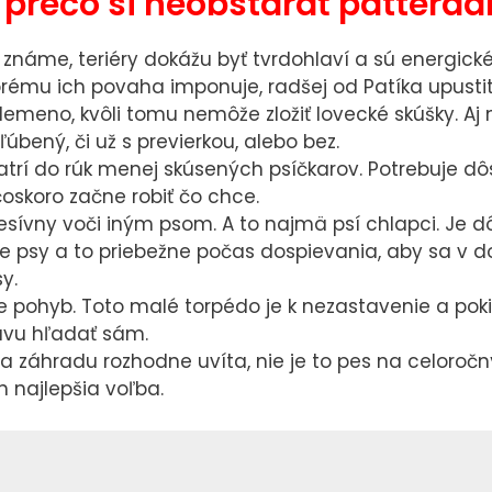
prečo si neobstarať patterdal
používame
predovšetkým
je známe, teriéry dokážu byť tvrdohlaví a sú energické
preto, aby sme
ktorému ich povaha imponuje, radšej od Patíka upustit
Vám mohli
lemeno, kvôli tomu nemôže zložiť lovecké skúšky. Aj
zobrazovať
úbený, či už s previerkou, alebo bez.
reklamy
trí do rúk menej skúsených psíčkarov. Potrebuje dô
relevantné pre
čoskoro začne robiť čo chce.
Vaše záujmy,
esívny voči iným psom. A to najmä psí chlapci. Je dô
ktoré Vás
e psy a to priebežne počas dospievania, aby sa v do
y.
nebudú
e pohyb. Toto malé torpédo je k nezastavenie a po
obťažovať.
bavu hľadať sám.
Povolením
a a záhradu rozhodne uvíta, nie je to pes na celoro
týchto cookies
h najlepšia voľba.
nám umožníte
spríjemniť vám
prácu s
webom.