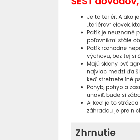
ŠESŤ dôvodov, 
Je to teriér. A ako 
„teriérov“ človek, 
Patík je neuznané p
poľovníkmi stále obľ
Patík rozhodne nepa
výchovu, bez tej si 
Majú sklony byť agr
najviac medzi ďalši
keď stretnete iné ps
Pohyb, pohyb a zas
unaviť, bude si zá
Aj keď je to strážc
záhradou je pre nic
Zhrnutie