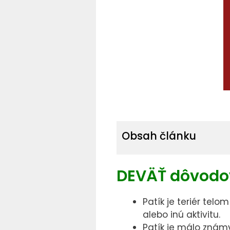
Obsah článku
DEVÄŤ dôvodov,
Patík je teriér tel
alebo inú aktivitu.
Patík je málo znám