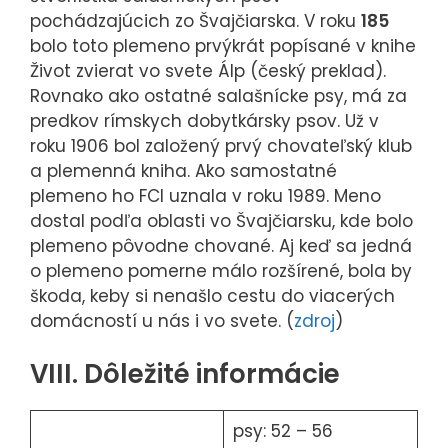
pochádzajúcich zo Švajčiarska. V roku
185
bolo toto plemeno prvýkrát popísané v knihe
Život zvierat vo svete Álp (český preklad).
Rovnako ako ostatné salašnícke psy, má za
predkov rímskych dobytkársky psov. Už v
roku 1906 bol založený prvý chovateľský klub
a plemenná kniha. Ako samostatné
plemeno ho FCI uznala v roku 1989. Meno
dostal podľa oblasti vo Švajčiarsku, kde bolo
plemeno pôvodne chované. Aj keď sa jedná
o plemeno pomerne málo rozšírené, bola by
škoda, keby si nenašlo cestu do viacerých
domácností u nás i vo svete. (
zdroj
)
VIII. Dôležité informácie
psy: 52 – 56