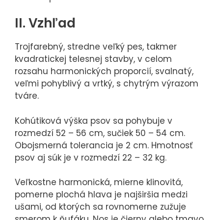
II. Vzhľad
Trojfarebný, stredne veľký pes, takmer
kvadratickej telesnej stavby, v celom
rozsahu harmonických proporcií, svalnatý,
veľmi pohyblivý a vrtký, s chytrým výrazom
tváre.
Kohútiková výška psov sa pohybuje v
rozmedzí 52 – 56 cm, sučiek 50 – 54 cm.
Obojsmerná tolerancia je 2 cm. Hmotnosť
psov aj súk je v rozmedzí 22 – 32 kg.
Veľkostne harmonická, mierne klinovitá,
pomerne plochá hlava je najširšia medzi
ušami, od ktorých sa rovnomerne zužuje
smerom k ňufáku. Nos je čierny alebo tmavo