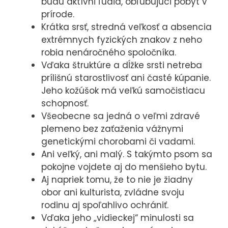
budú aktívni ľudia, obľubujúci pobyt v
používame
prírode.
predovšetkým
Krátka srsť, stredná veľkosť a absencia
preto, aby sme
extrémnych fyzických znakov z neho
Vám mohli
robia nenáročného spoločníka.
zobrazovať
Vďaka štruktúre a dĺžke srsti netreba
reklamy
prílišnú starostlivosť ani časté kúpanie.
relevantné pre
Jeho kožúšok má veľkú samočistiacu
Vaše záujmy,
schopnosť.
ktoré Vás
Všeobecne sa jedná o veľmi zdravé
plemeno bez zaťaženia vážnymi
nebudú
genetickými chorobami či vadami.
obťažovať.
Ani veľký, ani malý. S takýmto psom sa
Povolením
pokojne vojdete aj do menšieho bytu.
týchto cookies
Aj napriek tomu, že to nie je žiadny
nám umožníte
obor ani kulturista, zvládne svoju
spríjemniť vám
rodinu aj spoľahlivo ochrániť.
prácu s
Vďaka jeho „vidieckej“ minulosti sa
webom.