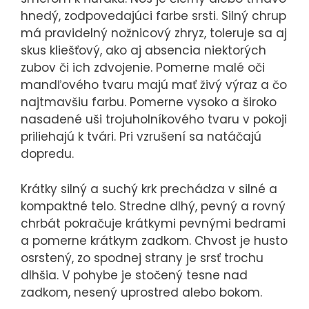
hnedý, zodpovedajúci farbe srsti. Silný chrup
má pravidelný nožnicový zhryz, toleruje sa aj
skus kliešťový, ako aj absencia niektorých
zubov či ich zdvojenie. Pomerne malé oči
mandľového tvaru majú mať živý výraz a čo
najtmavšiu farbu. Pomerne vysoko a široko
nasadené uši trojuholníkového tvaru v pokoji
priliehajú k tvári. Pri vzrušení sa natáčajú
dopredu.
Krátky silný a suchý krk prechádza v silné a
kompaktné telo. Stredne dlhý, pevný a rovný
chrbát pokračuje krátkymi pevnými bedrami
a pomerne krátkym zadkom. Chvost je husto
osrstený, zo spodnej strany je srsť trochu
dlhšia. V pohybe je stočený tesne nad
zadkom, nesený uprostred alebo bokom.