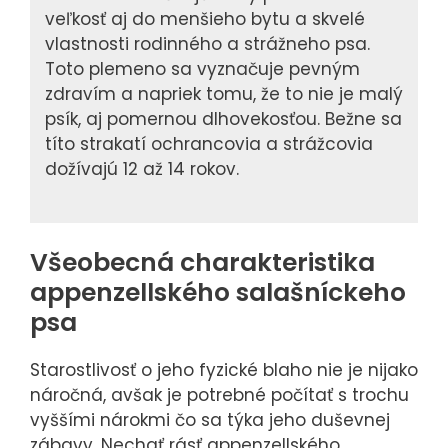
veľkosť aj do menšieho bytu a skvelé
vlastnosti rodinného a strážneho psa.
Toto plemeno sa vyznačuje pevným
zdravím a napriek tomu, že to nie je malý
psík, aj pomernou dlhovekosťou. Bežne sa
títo strakatí ochrancovia a strážcovia
dožívajú 12 až 14 rokov.
Všeobecná charakteristika
appenzellského salašníckeho
psa
Starostlivosť o jeho fyzické blaho nie je nijako
náročná, avšak je potrebné počítať s trochu
vyššími nárokmi čo sa týka jeho duševnej
zábavy. Nechať rásť appenzellského