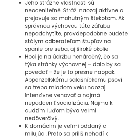
Jeho strážne vlastnosti sú
neoceniteľné. Stráži naozaj aktívne a
prejavuje sa mohutným štekotom. Ak
správnou výchovou túto záľubu
nepodchytíte, pravdepodobne budete
stálym odberateľom štupľov na
spanie pre seba, aj široké okolie.
Hoci je na údržbu nenáročný, čo sa
týka stránky výchovnej – dalo by sa
povedať – že je to presne naopak.
Appenzellskému salašníckemu psovi
sa treba mladom veku naozaj
intenzívne venovať a najmä
nepodceniť socializáciu. Najmä k
cudzím ľuďom býva veľmi
nedôverčivý.
K domácim je veľmi oddaný a
milujúci. Preto sa príliš nehodí k