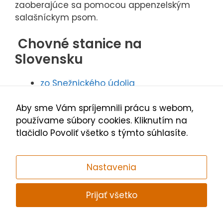
zaoberajúce sa pomocou appenzelským
salašníckym psom.
Chovné stanice na
Slovensku
zo Snežnického údolia
z Turčianskej záhrady
Aby sme Vám spríjemnili prácu s webom,
z Vlčieho revíru
používame súbory cookies. Kliknutím na
Zobraziť všetky chovné stanice na
tlačidlo Povoliť všetko s týmto súhlasíte.
Zoznam.sk
Chovné stanice v Česku
Nastavenia
Balmoral Moravia
Prijať všetko
Mountain dog
Polymelus
Moravian Valley