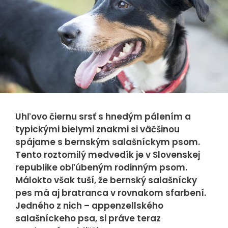
Nevyhnutné
cookies
Nevyhnutné
cookies sú
nutné pre
Uhľovo čiernu srsť s hnedým pálením a
správnu
typickými bielymi znakmi si väčšinou
funkčnosť
spájame s bernským salašníckym psom.
webovej
Tento roztomilý medvedík je v Slovenskej
stránky a ich
republike obľúbeným rodinným psom.
použitie
Málokto však tuší, že bernský salašnícky
nemožno
pes má aj bratranca v rovnakom sfarbení.
zakázať. Tieto
Jedného z nich – appenzellského
cookies sa
salašníckeho psa, si práve teraz
žiadnym