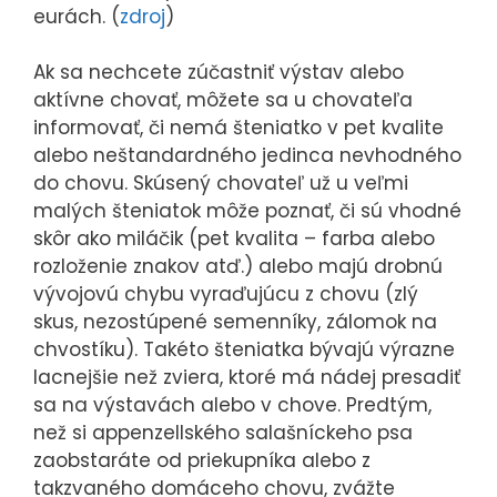
eurách. (
zdroj
)
Ak sa nechcete zúčastniť výstav alebo
aktívne chovať, môžete sa u chovateľa
informovať, či nemá šteniatko v pet kvalite
alebo neštandardného jedinca nevhodného
do chovu. Skúsený chovateľ už u veľmi
malých šteniatok môže poznať, či sú vhodné
skôr ako miláčik (pet kvalita – farba alebo
rozloženie znakov atď.) alebo majú drobnú
vývojovú chybu vyraďujúcu z chovu (zlý
skus, nezostúpené semenníky, zálomok na
chvostíku). Takéto šteniatka bývajú výrazne
lacnejšie než zviera, ktoré má nádej presadiť
sa na výstavách alebo v chove. Predtým,
než si appenzellského salašníckeho psa
zaobstaráte od priekupníka alebo z
takzvaného domáceho chovu, zvážte