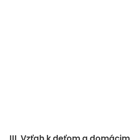
III. Vzťah k deťom a domácim