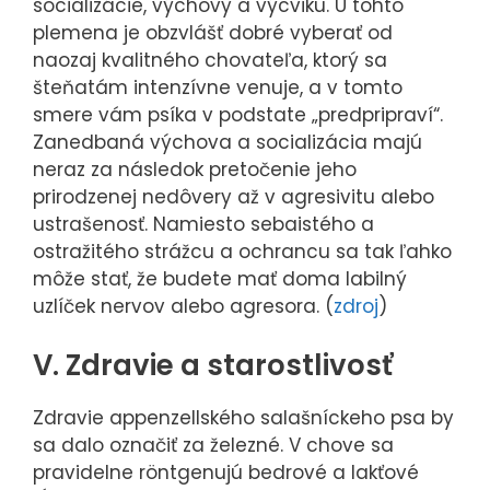
socializácie, výchovy a výcviku. U tohto
plemena je obzvlášť dobré vyberať od
naozaj kvalitného chovateľa, ktorý sa
šteňatám intenzívne venuje, a v tomto
smere vám psíka v podstate „predpripraví“.
Zanedbaná výchova a socializácia majú
neraz za následok pretočenie jeho
prirodzenej nedôvery až v agresivitu alebo
ustrašenosť. Namiesto sebaistého a
ostražitého strážcu a ochrancu sa tak ľahko
môže stať, že budete mať doma labilný
uzlíček nervov alebo agresora. (
zdroj
)
V. Zdravie a starostlivosť
Zdravie appenzellského salašníckeho psa by
sa dalo označiť za železné. V chove sa
pravidelne röntgenujú bedrové a lakťové