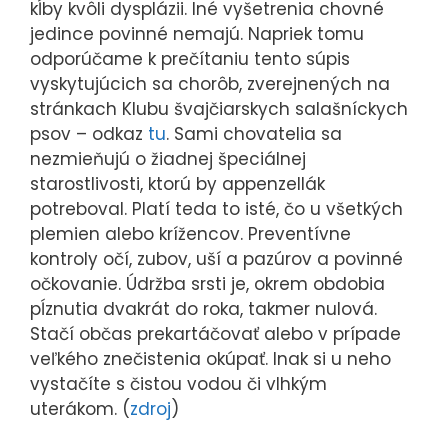
kĺby kvôli dysplázii. Iné vyšetrenia chovné
jedince povinné nemajú. Napriek tomu
odporúčame k prečítaniu tento súpis
vyskytujúcich sa chorôb, zverejnených na
stránkach Klubu švajčiarskych salašníckych
psov – odkaz
tu
. Sami chovatelia sa
nezmieňujú o žiadnej špeciálnej
starostlivosti, ktorú by appenzellák
potreboval. Platí teda to isté, čo u všetkých
plemien alebo krížencov. Preventívne
kontroly očí, zubov, uší a pazúrov a povinné
očkovanie. Údržba srsti je, okrem obdobia
pĺznutia dvakrát do roka, takmer nulová.
Stačí občas prekartáčovať alebo v prípade
veľkého znečistenia okúpať. Inak si u neho
vystačíte s čistou vodou či vlhkým
uterákom. (
zdroj
)