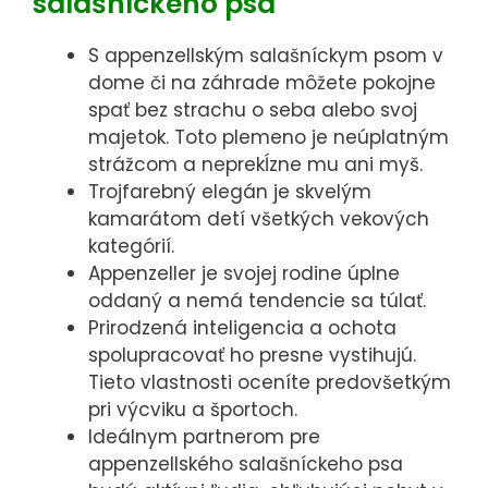
salašníckeho psa
webovou
stránkou.
S appenzellským salašníckym psom v
Využívame ich
dome či na záhrade môžete pokojne
na to, aby
spať bez strachu o seba alebo svoj
sme Vám na
majetok. Toto plemeno je neúplatným
stránke mohli
strážcom a neprekĺzne mu ani myš.
zobrazovať
Trojfarebný elegán je skvelým
relevantné
kamarátom detí všetkých vekových
informácie
kategórií.
(napr.
Appenzeller je svojej rodine úplne
odporúčané
oddaný a nemá tendencie sa túlať.
články).
Prirodzená inteligencia a ochota
spolupracovať ho presne vystihujú.
Tieto vlastnosti oceníte predovšetkým
Marketingové
pri výcviku a športoch.
cookies
Ideálnym partnerom pre
Marketingové
appenzellského salašníckeho psa
cookies