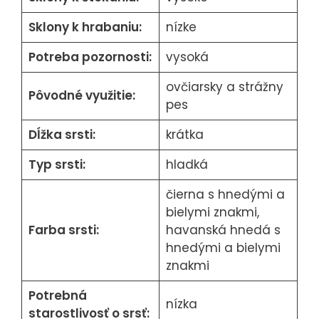
Sklony k hrabaniu:
nízke
Potreba pozornosti:
vysoká
ovčiarsky a strážny
Pôvodné využitie:
pes
Dĺžka srsti:
krátka
Typ srsti:
hladká
čierna s hnedými a
bielymi znakmi,
Farba srsti:
havanská hnedá s
hnedými a bielymi
znakmi
Potrebná
nízka
starostlivosť o srsť: