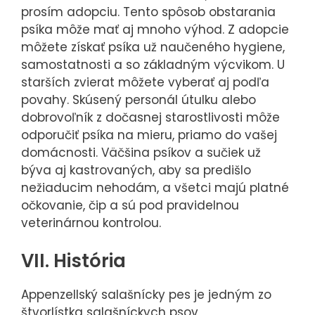
prosím adopciu. Tento spôsob obstarania
psíka môže mať aj mnoho výhod. Z adopcie
môžete získať psíka už naučeného hygiene,
samostatnosti a so základným výcvikom. U
starších zvierat môžete vyberať aj podľa
povahy. Skúsený personál útulku alebo
dobrovoľník z dočasnej starostlivosti môže
odporučiť psíka na mieru, priamo do vašej
domácnosti. Väčšina psíkov a sučiek už
býva aj kastrovaných, aby sa predišlo
nežiaducim nehodám, a všetci majú platné
očkovanie, čip a sú pod pravidelnou
veterinárnou kontrolou.
VII. História
Appenzellský salašnícky pes je jedným zo
štvorlístka salašníckych psov