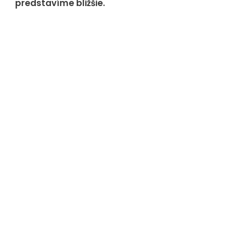
predstavíme bližšie.
spôsobom
nepodieľajú
na zbieraní
údajov o Vás.
Analytické
cookies
Analytické
cookies nám
pomáhajú
merať
návstevnosť
webovej stránky
a udalosti na
stránke
uskutočnenej.