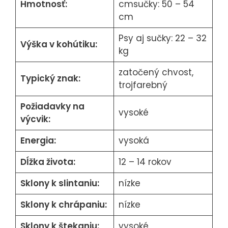
Hmotnosť:
cmsučky: 50 – 54
cm
Psy aj sučky: 22 – 32
Výška v kohútiku:
kg
zatočený chvost,
Typický znak:
trojfarebný
Požiadavky na
vysoké
výcvik:
Energia:
vysoká
Dĺžka života:
12 – 14 rokov
Sklony k slintaniu:
nízke
Sklony k chrápaniu:
nízke
Sklony k štekaniu:
vysoké