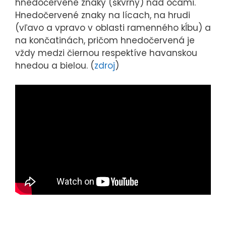
hnedočervené znaky (škvrny) nad očami.
Hnedočervené znaky na lícach, na hrudi
(vľavo a vpravo v oblasti ramenného kĺbu) a
na končatinách, pričom hnedočervená je
vždy medzi čiernou respektíve havanskou
hnedou a bielou. (
zdroj
)