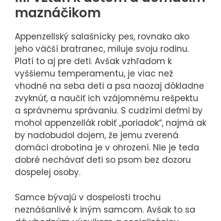
maznáčikom
Appenzellský salašnícky pes, rovnako ako
jeho väčší bratranec, miluje svoju rodinu.
Platí to aj pre deti. Avšak vzhľadom k
vyššiemu temperamentu, je viac než
vhodné na seba deti a psa naozaj dôkladne
zvyknúť, a naučiť ich vzájomnému rešpektu
a správnemu správaniu. S cudzími deťmi by
mohol appenzellák robiť „poriadok“, najmä ak
by nadobudol dojem, že jemu zverená
domáci drobotina je v ohrození. Nie je teda
dobré nechávať deti so psom bez dozoru
dospelej osoby.
Samce bývajú v dospelosti trochu
neznášanlivé k iným samcom. Avšak to sa