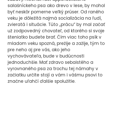
salašníckeho psa ako drevo v lese, by mohol
byť neskôr pomerne veľký prúser. Od raného
veku je dôležitá najmä socializácia na ľudí,
zvieratá i situácie. Túto „prácu“ by mal začať
už zodpovedný chovateľ, od ktorého si svoje
šteniatko budete brať. Čím viac toho psík v
mladom veku spozná, prežije a zažije, tým to
pre neho aj pre vás, ako jeho
vychovávateľa, bude v budúcnosti
jednoduchšie. Mať zdravo sebaistého a
vyrovnaného psa za trochu tej námahy v
začiatku určite stojí a vám i vášmu psovi to
značne uľahčí ďalšie spolužitie.