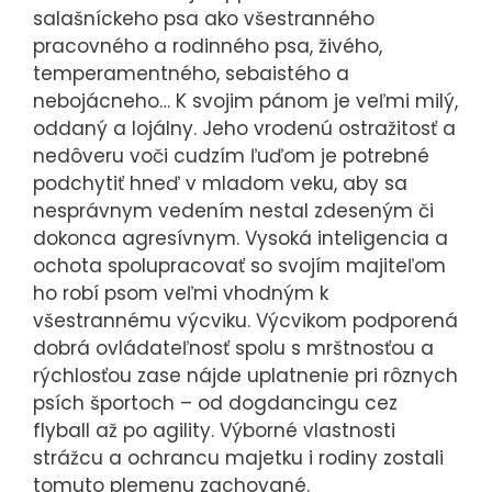
salašníckeho psa ako všestranného
pracovného a rodinného psa, živého,
temperamentného, ​​sebaistého a
nebojácneho… K svojim pánom je veľmi milý,
oddaný a lojálny. Jeho vrodenú ostražitosť a
nedôveru voči cudzím ľuďom je potrebné
podchytiť hneď v mladom veku, aby sa
nesprávnym vedením nestal zdeseným či
dokonca agresívnym. Vysoká inteligencia a
ochota spolupracovať so svojím majiteľom
ho robí psom veľmi vhodným k
všestrannému výcviku. Výcvikom podporená
dobrá ovládateľnosť spolu s mrštnosťou a
rýchlosťou zase nájde uplatnenie pri rôznych
psích športoch – od dogdancingu cez
flyball až po agility. Výborné vlastnosti
strážcu a ochrancu majetku i rodiny zostali
tomuto plemenu zachované.