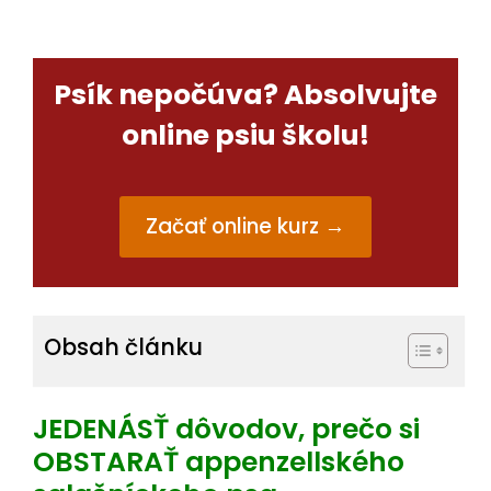
Tieto dáta
následne
vyhodnocujeme
Psík nepočúva? Absolvujte
ako celok, tzn.
nepoužívame
online psiu školu!
ich na Vašu
identifikáciu.
Začať online kurz →
Preferenčné
cookies
Preferenčné
Obsah článku
cookies slúžia
predovšetkým
na
JEDENÁSŤ dôvodov, prečo si
spríjemnenie
OBSTARAŤ appenzellského
Vašej práce s