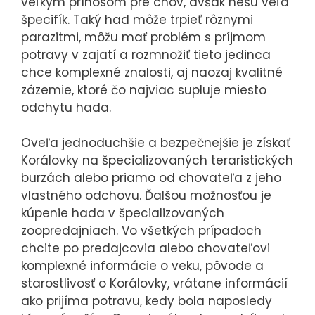
veľkým prínosom pre chov, avšak nesú veľa
špecifík. Taký had môže trpieť rôznymi
parazitmi, môžu mať problém s príjmom
potravy v zajatí a rozmnožiť tieto jedinca
chce komplexné znalosti, aj naozaj kvalitné
zázemie, ktoré čo najviac supluje miesto
odchytu hada.
Oveľa jednoduchšie a bezpečnejšie je získať
Korálovky na špecializovaných teraristických
burzách alebo priamo od chovateľa z jeho
vlastného odchovu. Ďalšou možnosťou je
kúpenie hada v špecializovaných
zoopredajniach. Vo všetkých prípadoch
chcite po predajcovia alebo chovateľovi
komplexné informácie o veku, pôvode a
starostlivosť o Korálovky, vrátane informácií
ako prijíma potravu, kedy bola naposledy