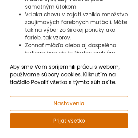
samotným útokom.
Vďaka chovu v zajatí vzniklo množstvo
zaujímavých farebných mutácií. Máte
tak na výber zo širokej ponuky ako
farieb, tak vzorov.
Zohnať mláďa alebo aj dospelého
jedinca boa nie je žiadny problém.
Jednoduchý chov umožnil, že si môže
Aby sme Vám spríjemnili prácu s webom,
zaobstarať veľhada prakticky každý.
používame súbory cookies. Kliknutím na
Mladé zvieratá môžu byť vhodnými
tlačidlo Povoliť všetko s týmto súhlasíte.
kamarátmi aj pre staršie deti. Vďaka
miernej povahe je s nimi manipulácia
pomerne jednoduchá.
Nastavenia
Niektoré poddruhy pomerne
markantne menia s vekom kresbu.
Prijať všetko
Sledovať vývoj farby vášho miláčika v
priebehu rokov môže byť skutočne
zaujímavé.