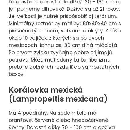
korálovkám, dorastá do dĺžky 120 – 180 cm a
je i pomerne dlhoveká. Dožíva sa až 21 rokov.
Jej veľkosti je nutné prispôsobiť aj terárium.
Minimálny rozmer by mal byť 80x40x40 cm s
piesočnatým dnom, vetvami a úkryty. Znáša
okolo 10 vajíčok, z ktorých sa po dvoch
mesiacoch liahnu asi 30 cm dlhá mláďatá.
Po prvom zvleku zvyčajne dobre prijímajú
potravu. Môžu mať sklony ku kanibalizmu,
preto je dobré ich rozdeliť do samostatných
boxov.
Korálovka mexická
(Lampropeltis mexicana)
Má 4 poddruhy. Na šedom tele má
oranžové, červené alebo hnedočervené
škvrny. Dorastá dĺžky 70 – 100 cm a dožíva