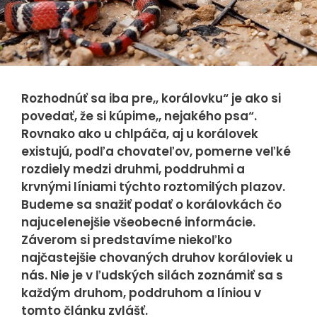
Nevyhnutné
cookies
Rozhodnúť sa iba pre,, korálovku“ je ako si
Nevyhnutné
povedať, že si kúpime,, nejakého psa“.
cookies sú
Rovnako ako u chlpáča, aj u korálovek
nutné pre
existujú, podľa chovateľov, pomerne veľké
správnu
rozdiely medzi druhmi, poddruhmi a
funkčnosť
krvnými líniami týchto roztomilých plazov.
webovej
Budeme sa snažiť podať o korálovkách čo
stránky a ich
najucelenejšie všeobecné informácie.
použitie
Záverom si predstavíme niekoľko
najčastejšie chovaných druhov koráloviek u
nemožno
nás. Nie je v ľudských silách zoznámiť sa s
zakázať. Tieto
každým druhom, poddruhom a líniou v
cookies sa
tomto článku zvlášť.
žiadnym