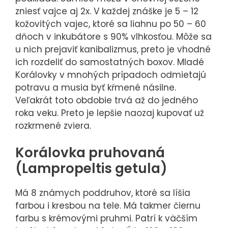
zniesť vajce aj 2x. V každej znáške je 5 – 12
kožovitých vajec, ktoré sa liahnu po 50 – 60
dňoch v inkubátore s 90% vlhkosťou. Môže sa
u nich prejaviť kanibalizmus, preto je vhodné
ich rozdeliť do samostatných boxov. Mladé
Korálovky v mnohých prípadoch odmietajú
potravu a musia byť kŕmené násilne.
Veľakrát toto obdobie trvá až do jedného
roka veku. Preto je lepšie naozaj kupovať už
rozkrmené zviera.
Korálovka pruhovaná
(Lampropeltis getula)
Má 8 známych poddruhov, ktoré sa líšia
farbou i kresbou na tele. Má takmer čiernu
farbu s krémovými pruhmi. Patrí k väčším