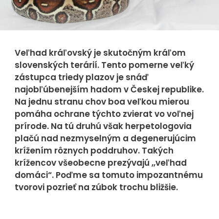
Veľhad kráľovský je skutočným kráľom
slovenských terárií. Tento pomerne veľký
zástupca triedy plazov je snáď
najobľúbenejším hadom v Českej republike.
Na jednu stranu chov boa veľkou mierou
pomáha ochrane týchto zvierat vo voľnej
prírode. Na tú druhú však herpetologovia
plačú nad nezmyselným a degenerujúcim
krížením rôznych poddruhov. Takých
krížencov všeobecne prezývajú ,,veľhad
domáci“. Poďme sa tomuto impozantnému
tvorovi pozrieť na zúbok trochu bližšie.