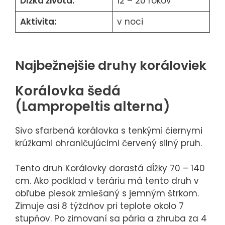
Dĺžka života:
12 – 20 rokov
Aktivita:
v noci
Najbežnejšie druhy koráloviek
Korálovka šedá
(Lampropeltis alterna)
Sivo sfarbená korálovka s tenkými čiernymi
krúžkami ohraničujúcimi červený silný pruh.
Tento druh Korálovky dorastá dĺžky 70 – 140
cm. Ako podklad v teráriu má tento druh v
obľube piesok zmiešaný s jemným štrkom.
Zimuje asi 8 týždňov pri teplote okolo 7
stupňov. Po zimovaní sa pária a zhruba za 4