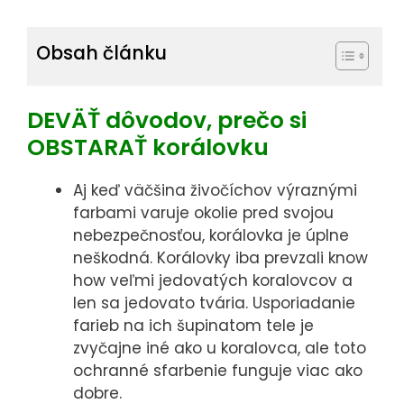
spôsobom
nepodieľajú
Obsah článku
na zbieraní
údajov o Vás.
DEVÄŤ dôvodov, prečo si
OBSTARAŤ korálovku
Analytické
cookies
Aj keď väčšina živočíchov výraznými
Analytické
farbami varuje okolie pred svojou
cookies nám
nebezpečnosťou, korálovka je úplne
pomáhajú
neškodná. Korálovky iba prevzali know
merať
how veľmi jedovatých koralovcov a
návstevnosť
len sa jedovato tvária. Usporiadanie
webovej stránky
farieb na ich šupinatom tele je
a udalosti na
zvyčajne iné ako u koralovca, ale toto
stránke
ochranné sfarbenie funguje viac ako
uskutočnenej.
dobre.