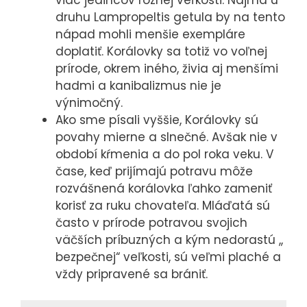
druhu Lampropeltis getula by na tento
nápad mohli menšie exempláre
doplatiť. Korálovky sa totiž vo voľnej
prírode, okrem iného, ​​živia aj menšími
hadmi a kanibalizmus nie je
výnimočný.
Ako sme písali vyššie, Korálovky sú
povahy mierne a slnečné. Avšak nie v
období kŕmenia a do pol roka veku. V
čase, keď prijímajú potravu môže
rozvášnená korálovka ľahko zameniť
korisť za ruku chovateľa. Mláďatá sú
často v prírode potravou svojich
väčších príbuzných a kým nedorastú ,,
bezpečnej“ veľkosti, sú veľmi plaché a
vždy pripravené sa brániť.