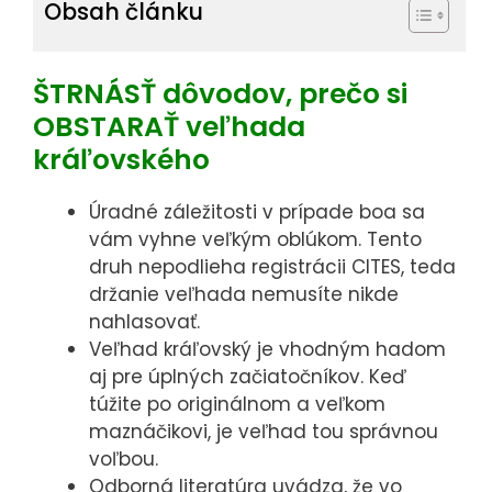
Obsah článku
ŠTRNÁSŤ dôvodov, prečo si
OBSTARAŤ veľhada
kráľovského
Úradné záležitosti v prípade boa sa
vám vyhne veľkým oblúkom. Tento
druh nepodlieha registrácii CITES, teda
držanie veľhada nemusíte nikde
nahlasovať.
Veľhad kráľovský je vhodným hadom
aj pre úplných začiatočníkov. Keď
túžite po originálnom a veľkom
maznáčikovi, je veľhad tou správnou
voľbou.
Odborná literatúra uvádza, že vo