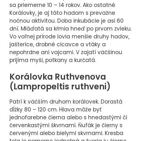
sa priemerne 10 – 14 rokov. Ako ostatné
Korálovky, je aj táto hadom s prevažne
nočnou aktivitou. Doba inkubácie je asi 60
dní. Mláďatá sa kŕmia hneď po prvom zvleku.
Vo voľnej prírode lovia menšie druhy hadov,
jašterice, drobné cicavce a vtáky a
nepohrdne ani vajcami. V zajatí väčšinou
prijíma myši, potkany a kurčatá.
Korálovka Ruthvenova
(Lampropeltis ruthveni)
Patrí k väčším druhom korálovek. Dorastá
dĺžky 80 – 120 cm. Hlava môže byť
jednofarebne čierna alebo s hnedastými či
červenkastými škvrnami. Ňufák je čierny s
červenými alebo bielymi skvrnami. Kresba