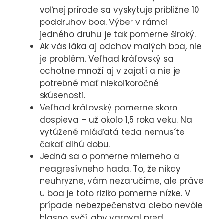
voľnej prírode sa vyskytuje približne 10
poddruhov boa. Výber v rámci
jedného druhu je tak pomerne široký.
Ak vás láka aj odchov malých boa, nie
je problém. Veľhad kráľovský sa
ochotne množí aj v zajatí a nie je
potrebné mať niekoľkoročné
skúsenosti.
Veľhad kráľovský pomerne skoro
dospieva – už okolo 1,5 roka veku. Na
vytúžené mláďatá teda nemusíte
čakať dlhú dobu.
Jedná sa o pomerne mierneho a
neagresívneho hada. To, že nikdy
neuhryzne, vám nezaručíme, ale práve
u boa je toto riziko pomerne nízke. V
prípade nebezpečenstva alebo nevôle
hlasno syčí, aby varoval pred