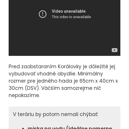
Pred zaobstaraním Korálovky je dôležité jej
vybudovať vhodné obydlie. Minimálny
rozmer pre jedného hada je 65cm x 40cm x
30cm (DSV). Väčším samozrejme nič
nepokazíme.
V teráriu by potom nemali chýbať:
miska na vodu (ideálne pomerne