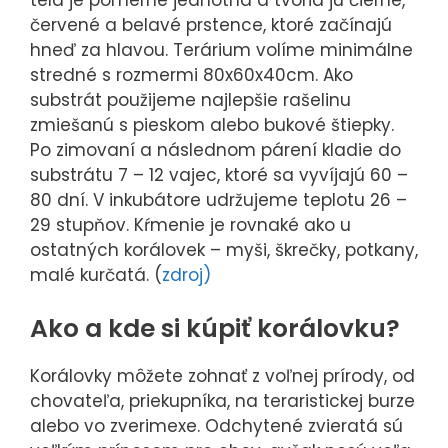
tela je pomerne jednotná a tvoria ju čierne,
červené a belavé prstence, ktoré začínajú
hneď za hlavou. Terárium volíme minimálne
stredné s rozmermi 80x60x40cm. Ako
substrát použijeme najlepšie rašelinu
zmiešanú s pieskom alebo bukové štiepky.
Po zimovaní a následnom párení kladie do
substrátu 7 – 12 vajec, ktoré sa vyvíjajú 60 –
80 dní. V inkubátore udržujeme teplotu 26 –
29 stupňov. Kŕmenie je rovnaké ako u
ostatných korálovek – myši, škrečky, potkany,
malé kurčatá. (
zdroj)
Ako a kde si kúpiť korálovku?
Korálovky môžete zohnať z voľnej prírody, od
chovateľa, priekupníka, na teraristickej burze
alebo vo zverimexe. Odchytené zvieratá sú