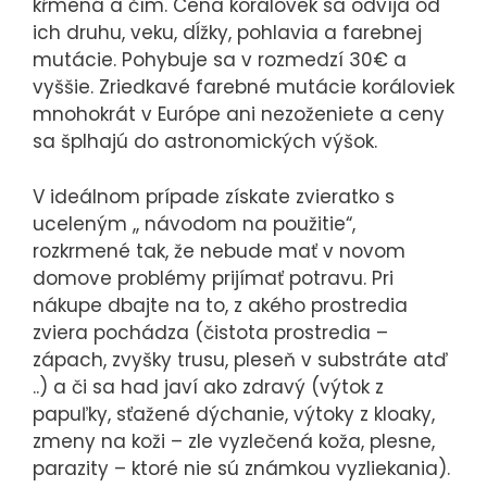
kŕmená a čím. Cena korálovek sa odvíja od
ich druhu, veku, dĺžky, pohlavia a farebnej
mutácie. Pohybuje sa v rozmedzí 30€ a
vyššie. Zriedkavé farebné mutácie koráloviek
mnohokrát v Európe ani nezoženiete a ceny
sa šplhajú do astronomických výšok.
V ideálnom prípade získate zvieratko s
uceleným ,, návodom na použitie“,
rozkrmené tak, že nebude mať v novom
domove problémy prijímať potravu. Pri
nákupe dbajte na to, z akého prostredia
zviera pochádza (čistota prostredia –
zápach, zvyšky trusu, pleseň v substráte atď
..) a či sa had javí ako zdravý (výtok z
papuľky, sťažené dýchanie, výtoky z kloaky,
zmeny na koži – zle vyzlečená koža, plesne,
parazity – ktoré nie sú známkou vyzliekania).