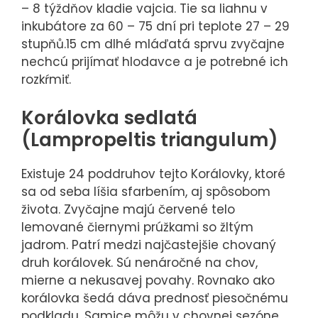
– 8 týždňov kladie vajcia. Tie sa liahnu v
inkubátore za 60 – 75 dní pri teplote 27 – 29
stupňů.15 cm dlhé mláďatá sprvu zvyčajne
nechcú prijímať hlodavce a je potrebné ich
rozkŕmiť.
Korálovka sedlatá
(Lampropeltis triangulum)
Existuje 24 poddruhov tejto Korálovky, ktoré
sa od seba líšia sfarbením, aj spôsobom
života. Zvyčajne majú červené telo
lemované čiernymi prúžkami so žltým
jadrom. Patrí medzi najčastejšie chovaný
druh korálovek. Sú nenáročné na chov,
mierne a nekusavej povahy. Rovnako ako
korálovka šedá dáva prednosť piesočnému
podkladu. Samice môžu v chovnej sezóne