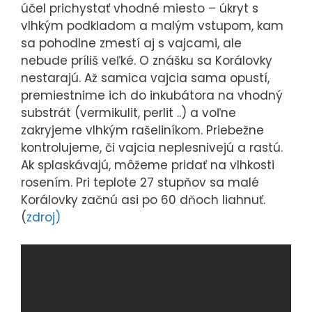
účel prichystať vhodné miesto – úkryt s
vlhkým podkladom a malým vstupom, kam
sa pohodlne zmestí aj s vajcami, ale
nebude príliš veľké. O znášku sa Korálovky
nestarajú. Až samica vajcia sama opustí,
premiestnime ich do inkubátora na vhodný
substrát (vermikulit, perlit ..) a voľne
zakryjeme vlhkým rašeliníkom. Priebežne
kontrolujeme, či vajcia neplesnivejú a rastú.
Ak splaskávajú, môžeme pridať na vlhkosti
rosením. Pri teplote 27 stupňov sa malé
Korálovky začnú asi po 60 dňoch liahnuť.
(
zdroj)