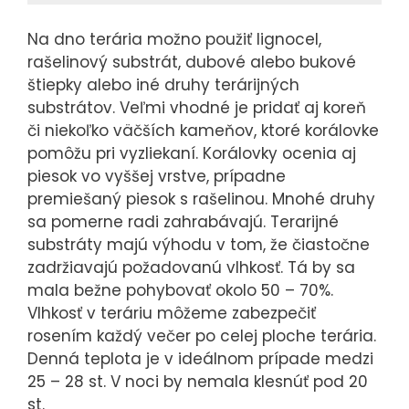
Na dno terária možno použiť lignocel,
rašelinový substrát, dubové alebo bukové
štiepky alebo iné druhy terárijných
substrátov. Veľmi vhodné je pridať aj koreň
či niekoľko väčších kameňov, ktoré korálovke
pomôžu pri vyzliekaní. Korálovky ocenia aj
piesok vo vyššej vrstve, prípadne
premiešaný piesok s rašelinou. Mnohé druhy
sa pomerne radi zahrabávajú. Terarijné
substráty majú výhodu v tom, že čiastočne
zadržiavajú požadovanú vlhkosť. Tá by sa
mala bežne pohybovať okolo 50 – 70%.
Vlhkosť v teráriu môžeme zabezpečiť
rosením každý večer po celej ploche terária.
Denná teplota je v ideálnom prípade medzi
25 – 28 st. V noci by nemala klesnúť pod 20
st.