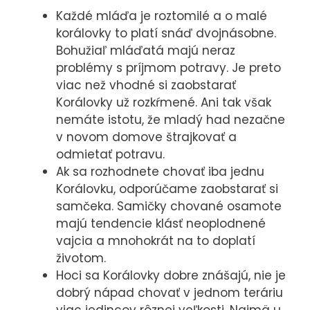
používame
Každé mláďa je roztomilé a o malé
predovšetkým
korálovky to platí snáď dvojnásobne.
preto, aby sme
Bohužiaľ mláďatá majú neraz
problémy s príjmom potravy. Je preto
Vám mohli
viac než vhodné si zaobstarať
zobrazovať
Korálovky už rozkŕmené. Ani tak však
reklamy
nemáte istotu, že mladý had nezačne
relevantné pre
v novom domove štrajkovať a
Vaše záujmy,
odmietať potravu.
ktoré Vás
Ak sa rozhodnete chovať iba jednu
nebudú
Korálovku, odporúčame zaobstarať si
obťažovať.
samčeka. Samičky chované osamote
Povolením
majú tendencie klásť neoplodnené
týchto cookies
vajcia a mnohokrát na to doplatí
nám umožníte
životom.
spríjemniť vám
Hoci sa Korálovky dobre znášajú, nie je
prácu s
dobrý nápad chovať v jednom teráriu
webom.
viac jedincov rôznej veľkosti. Najmä u