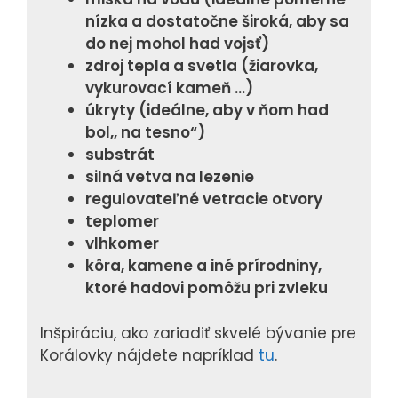
nízka a dostatočne široká, aby sa
do nej mohol had vojsť)
zdroj tepla a svetla (žiarovka,
vykurovací kameň …)
úkryty (ideálne, aby v ňom had
bol,, na tesno“)
substrát
silná vetva na lezenie
regulovateľné vetracie otvory
teplomer
vlhkomer
kôra, kamene a iné prírodniny,
ktoré hadovi pomôžu pri zvleku
Inšpiráciu, ako zariadiť skvelé bývanie pre
Korálovky nájdete napríklad
tu
.