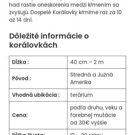
had rastie oneskorenia medzi kŕmením sa
zvyšujú. Dospelé Korálovky kŕmime raz za 10
až 14 dní.
Dôležité informácie o
korálovkách
Dĺžka :
40 cm – 2 m
Stredná a Južná
Pôvod :
Amerika
Vhodná ubikácia :
terárium
podľa druhu, veku a
Cena:
farebnej mutácie
od 30€ vyššie