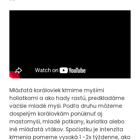
Mláďatá koráloviek kŕmime myšími
holiatkami a ako hady rastú, predkladáme
väčšie mladé myši. Podľa druhu môžeme
dospelým korálovkám ponúknuť aj
mastomyši, mladé potkany, kuriatka alebo
iné mláďatá vtákov. Spočiatku je intenzita
kŕmenia pomerne vysoká 1 -2x týždenne, ako