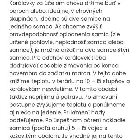
Korálovky za účelom chovu držíme buď v
pároch alebo, ideálne, v chovných
skupinách. Ideálne sú dve samice na
jedného samca. Ak chceme zvýšiť
pravdepodobnosť oplodnenia samíc (zle
určené pohlavie, neplodnosť samca alebo
samice), je možné držať na dva samce štyri
samice. Pre odchov korálovek treba
dodržiavať obdobie zimovania od konca
novembra do začiatku marca. V tejto dobe
znížime teplotu v teráriu na 10 – 15 stupňov a
korálovkám nesvietime. V tomto období
taktiež neprijímajú potravu. Po zimovaní
postupne zvyšujeme teplotu a ponúkneme
aj niečo na jedenie. Pri kŕmení hady
oddeľujeme. Po úspešnom párení nakladie
samica (podľa druhu) 5 – 15 vajec s
kožovitým obalom. Je vhodné jej na tento