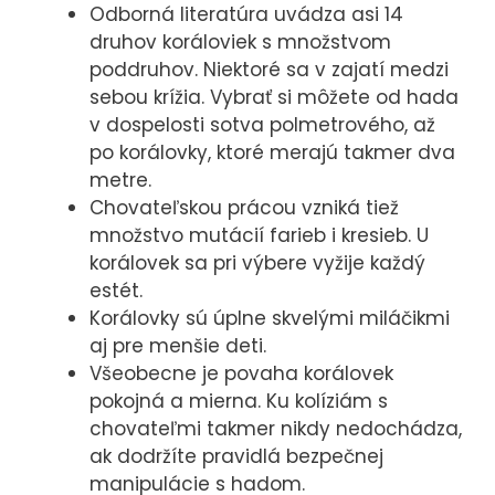
Tieto dáta
Odborná literatúra uvádza asi 14
následne
druhov koráloviek s množstvom
poddruhov. Niektoré sa v zajatí medzi
vyhodnocujeme
sebou krížia. Vybrať si môžete od hada
ako celok, tzn.
v dospelosti sotva polmetrového, až
nepoužívame
po korálovky, ktoré merajú takmer dva
ich na Vašu
metre.
identifikáciu.
Chovateľskou prácou vzniká tiež
množstvo mutácií farieb i kresieb. U
korálovek sa pri výbere vyžije každý
Preferenčné
estét.
cookies
Korálovky sú úplne skvelými miláčikmi
Preferenčné
aj pre menšie deti.
cookies slúžia
Všeobecne je povaha korálovek
predovšetkým
pokojná a mierna. Ku kolíziám s
na
chovateľmi takmer nikdy nedochádza,
spríjemnenie
ak dodržíte pravidlá bezpečnej
Vašej práce s
manipulácie s hadom.