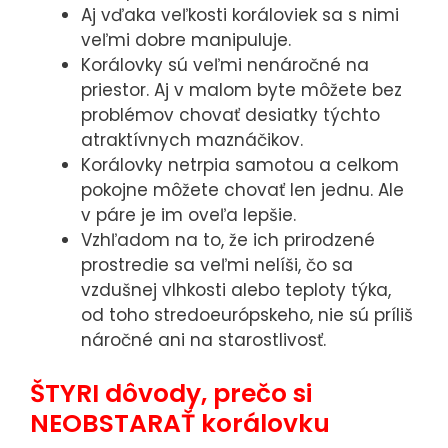
webovou
Aj vďaka veľkosti koráloviek sa s nimi
stránkou.
veľmi dobre manipuluje.
Využívame ich
Korálovky sú veľmi nenáročné na
na to, aby
priestor. Aj v malom byte môžete bez
sme Vám na
problémov chovať desiatky týchto
stránke mohli
atraktívnych maznáčikov.
zobrazovať
Korálovky netrpia samotou a celkom
relevantné
pokojne môžete chovať len jednu. Ale
informácie
v páre je im oveľa lepšie.
(napr.
Vzhľadom na to, že ich prirodzené
odporúčané
prostredie sa veľmi nelíši, čo sa
články).
vzdušnej vlhkosti alebo teploty týka,
od toho stredoeurópskeho, nie sú príliš
náročné ani na starostlivosť.
Marketingové
ŠTYRI dôvody, prečo si
cookies
Marketingové
NEOBSTARAŤ korálovku
cookies