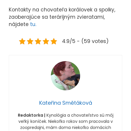
Kontakty na chovateľa korálovek a spolky,
zaoberajúce sa terárijným zvieratami,
nájdete
tu.
4.9/5 - (59 votes)
Kateřina Smětáková
Redaktorka |
Kynológia a chovateľstvo sú môj
veľký koníček. Niekoľko rokov som pracovala v
zoopredajni, mám doma niekoľko domácich